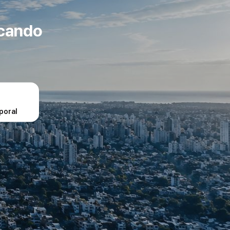
scando
poral