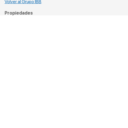
Volver al Grupo IBB
Propiedades
Departamento
Casa
Lote/terreno
Local comercial
Oficina
Duplex
Todas las propiedades
Grupo IBB
Nosotros
Inmobiliarias
Copyright © 2026
Razor
| Todos los derechos reservados